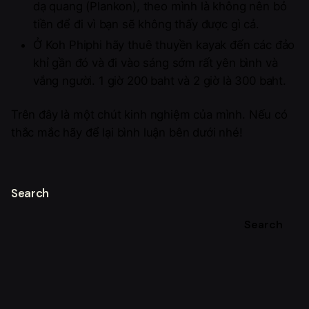
dạ quang (Plankon), theo mình là không nên bỏ
tiền để đi vì bạn sẽ không thấy được gì cả.
Ở Koh Phiphi hãy thuê thuyền kayak đến các đảo
khỉ gần đó và đi vào sáng sớm rất yên bình và
vắng người. 1 giờ 200 baht và 2 giờ là 300 baht.
Trên đây là một chút kinh nghiệm của mình. Nếu có
thắc mắc hãy để lại bình luận bên dưới nhé!
Search
Search