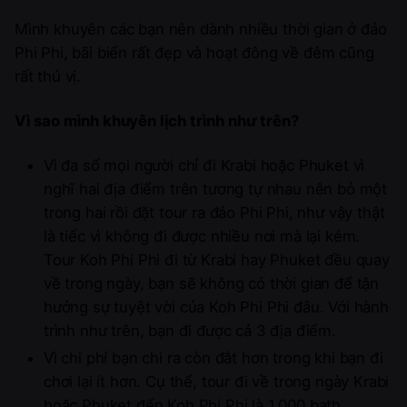
Mình khuyên các bạn nên dành nhiều thời gian ở đảo
Phi Phi, bãi biển rất đẹp và hoạt đông về đêm cũng
rất thú vị.
Vì sao mình khuyên lịch trình như trên?
Vì đa số mọi người chỉ đi Krabi hoặc Phuket vì
nghĩ hai địa điểm trên tương tự nhau nên bỏ một
trong hai rồi đặt tour ra đảo Phi Phi, như vậy thật
là tiếc vì không đi được nhiều nơi mà lại kém.
Tour Koh Phi Phi đi từ Krabi hay Phuket đều quay
về trong ngày, bạn sẽ không có thời gian để tận
hưởng sự tuyệt vời của Koh Phi Phi đâu. Với hành
trình như trên, bạn đi được cả 3 địa điểm.
Vì chi phí bạn chi ra còn đắt hơn trong khi bạn đi
chơi lại ít hơn. Cụ thể, tour đi về trong ngày Krabi
hoặc Phuket đến Koh Phi Phi là 1.000 bath