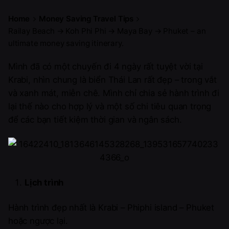
Home
Money Saving Travel Tips
Railay Beach → Koh Phi Phi → Maya Bay → Phuket – an
ultimate money saving itinerary.
Mình đã có một chuyến đi 4 ngày rất tuyệt vời tại
Krabi, nhìn chung là biển Thái Lan rất đẹp – trong vắt
và xanh mát, miễn chê. Mình chỉ chia sẻ hành trình đi
lại thế nào cho hợp lý và một số chi tiêu quan trọng
để các bạn tiết kiệm thời gian và ngân sách.
Lịch trình
Hành trình đẹp nhất là Krabi – Phiphi island – Phuket
hoặc ngược lại.