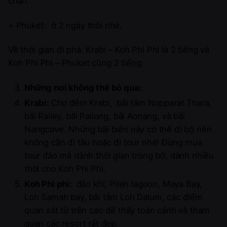
chán.
+ Phuket: ở 2 ngày thôi nhé.
Về thời gian đi phà: Krabi – Koh Phi Phi là 2 tiếng và
Koh Phi Phi – Phuket cũng 2 tiếng.
Những nơi không thể bỏ qua:
Krabi:
Chợ đêm Krabi, bãi tắm Nopparat Thara,
bãi Railey, bãi Pailong, bãi Aonang, và bãi
Nangcave. Những bãi biển này có thể đi bộ nên
không cần đi tàu hoặc đi tour nhé! Đừng mua
tour đảo mà dành thời gian trong bờ, dành nhiều
thời cho Koh Phi Phi.
Koh Phi phi:
đảo khỉ, Pileh lagoon, Maya Bay,
Loh Samah bay, bãi tắm Loh Dalum, các điểm
quan sát từ trên cao để thấy toàn cảnh và tham
quan các resort rất đẹp.