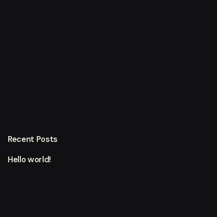
Recent Posts
Hello world!
12 Lessons Learned from Denied Japan Tourist Visa
Cases (Updated February 2024)
Japan visa application contains false statement