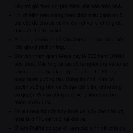
Hãy trả giá theo chi phí mình viết bên trên nhé.
Khi đi biển nên mang theo chút mẫu bánh mì &
trái cây để cho cá và khỉ ăn, rất vui vì chúng rất
dạn với khách du lịch.
Ăn uống muốn rẻ thì vào 7eleven (cửa hàng tiện
ích) giá cả phải chăng.
Giá vào tham quan Maya bay là 300 baht (200k)
tiền thuế. Các ông lái tàu sẽ là người thu và họ sẽ
bảo rằng nếu bạn không đóng tiền thì không
được bước xuống tàu. Đừng tin nhé! Bạn có
quyền xuống tắm và đi dạo bãi biển, chỉ không
có quyền đi vào cổng soát vé là khu bảo tồn
thiên nhiên thôi.
Đi lại trong thị trấn hãy thuê xe máy cho tiện lợi,
nhất là ở Phuket vì đi lại khá xa.
Ở Koh PhiPhi có tour đi xem các sinh vật phù du