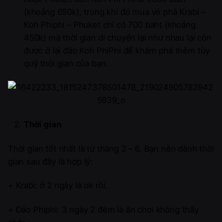
(khoảng 650k), trong khi đó mua vé phà Krabi –
Koh Phiphi – Phuket chỉ có 700 baht (khoảng
450k) mà thời gian di chuyển lại như nhau lại còn
được ở lại đảo Koh PhiPhi để khám phá thêm tùy
quỹ thời gian của bạn.
Thời gian
Thời gian tốt nhất là từ tháng 2 – 6. Bạn nên dành thời
gian sau đây là hợp lý:
+ Krabi: ở 2 ngày là ok rồi.
+ Đảo Phiphi: 3 ngày 2 đêm là ăn chơi không thấy