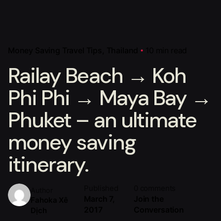
Money Saving Travel Tips
Thailand
10 min read
Railay Beach → Koh
Phi Phi → Maya Bay →
Phuket – an ultimate
money saving
itinerary.
Published
0 comments
Author
March 7,
Join the
Fahoka Xê
2017
Conversation
Dịch