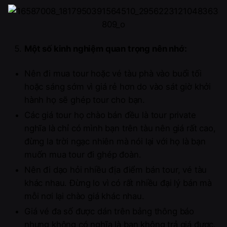
Một số kinh nghiệm quan trọng nên nhớ:
Nên đi mua tour hoặc vé tàu phà vào buổi tối
hoặc sáng sớm vì giá rẻ hơn do vào sát giờ khởi
hành họ sẽ ghép tour cho bạn.
Các giá tour họ chào bán đều là tour private
nghĩa là chỉ có mình bạn trên tàu nên giá rất cao,
đừng la trời ngạc nhiên mà nói lại với họ là bạn
muốn mua tour đi ghép đoàn.
Nên đi dạo hỏi nhiều địa điểm bán tour, vé tàu
khác nhau. Đừng lo vì có rất nhiều đại lý bán mà
mỗi nơi lại chào giá khác nhau.
Giá vé đa số được dán trên bảng thông báo
nhưng không có nghĩa là bạn không trả giá được.