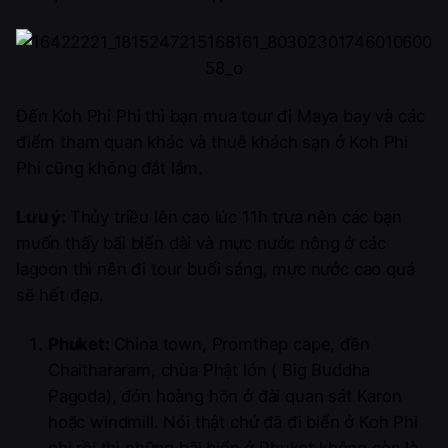
Đến Koh Phi Phi thì bạn mua tour đi Maya bay và các
điểm tham quan khác và thuê khách sạn ở Koh Phi
Phi cũng không đắt lắm.
Lưu ý:
Thủy triều lên cao lúc 11h trưa nên các bạn
muốn thấy bãi biển dài và mực nước nông ở các
lagoon thì nên đi tour buổi sáng, mực nước cao quá
sẽ hết đẹp.
Phuket:
China town, Promthep cape, đền
Chaithararam, chùa Phật lớn ( Big Buddha
Pagoda), đón hoàng hôn ở đài quan sát Karon
hoặc windmill. Nói thật chứ đã đi biển ở Koh Phi
phi rồi thì những bãi biển ở Phuket không còn là