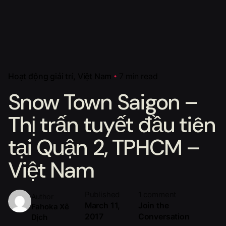
Hoạt động giải trí
Việt Nam
7 min read
Snow Town Saigon –
Thị trấn tuyết đầu tiên
tại Quận 2, TPHCM –
Việt Nam
Published
1 comment
Author
March 11,
Join the
Fahoka Xê
2017
Conversation
Dịch