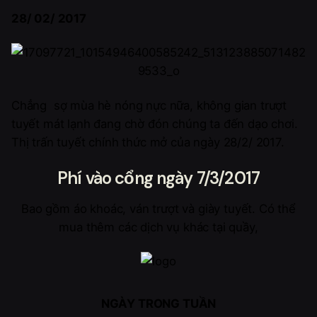
28/ 02/ 2017
Chẳng sợ mùa hè nóng nực nữa, không gian trượt
tuyết mát lạnh đang chờ đón chúng ta đến dạo chơi.
Thị trấn tuyết chính thức mở của ngày 28/2/ 2017.
Phí vào cổng ngày 7/3/2017
Bao gồm áo khoác, ván trượt và giày tuyết. Có thể
mua thêm các dịch vụ khác tại quầy,
NGÀY TRONG TUẦN