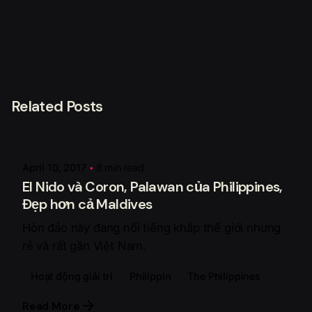
Related Posts
Posted by
Fahoka Xê Dịch
April 10, 2017
8 min read
El Nido và Coron, Palawan của Philippines,
Đẹp hơn cả Maldives
Hòn đảo này đang nổi tiếng khắp thế giới nhưng
rẻ và rất gần Việt Nam.
Hoạt động giải trí
Philíppin
The Philippines
Read More