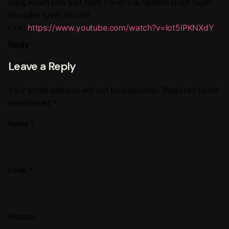
cùng khám phá Việt Nam travel trải nghiệm trượt tuyết
và ngắm tuyết rơi nhé.
Link:
https://www.youtube.com/watch?v=Iot5lPKNXdY
Reply
Leave a Reply
Your email address will not be published.
Required fields
are marked
*
Name
*
Email
*
Website