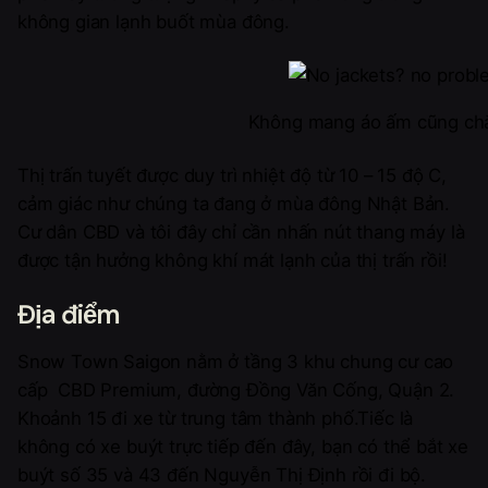
không gian lạnh buốt mùa đông.
Không mang áo ấm cũng chẳn
Thị trấn tuyết được duy trì nhiệt độ từ 10 – 15 độ C,
cảm giác như chúng ta đang ở mùa đông Nhật Bản.
Cư dân CBD và tôi đây chỉ cần nhấn nút thang máy là
được tận hưởng không khí mát lạnh của thị trấn rồi!
Địa điểm
Snow Town Saigon nằm ở tầng 3 khu chung cư cao
cấp CBD Premium, đường Đồng Văn Cống, Quận 2.
Khoảnh 15 đi xe từ trung tâm thành phố.Tiếc là
không có xe buýt trực tiếp đến đây, bạn có thể bắt xe
buýt số 35 và 43 đến Nguyễn Thị Định rồi đi bộ.