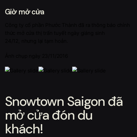
Giờ mở cửa
Công ty cổ phần Phước Thành đã ra thông báo chính
thức mở cửa thị trấn tuyết ngày giáng sinh
24/12, nhưng lại tạm hoản.
Ảnh chụp ngày 23/11/2016
Snowtown Saigon đã
mở cửa đón du
khách!