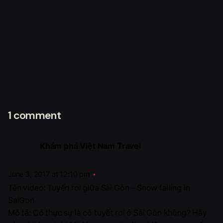
1 comment
Khám phá Việt Nam Travel
June 3, 2017 at 12:10 pm
Tên video: Tuyến rơi giữa Sài Gòn – Snow falling in
SaiGon
Mô tả: Có thực sự là có tuyết rơi ở Sài Gòn không? Hãy