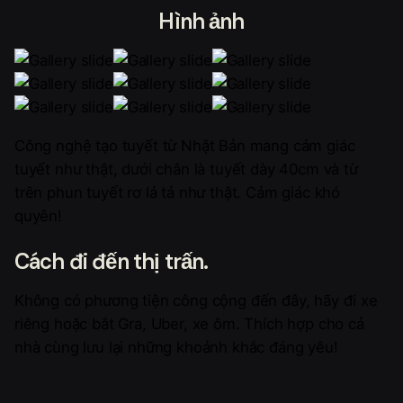
Hình ảnh
Công nghệ tạo tuyết từ Nhật Bản mang cảm giác
tuyết như thật, dưới chân là tuyết dày 40cm và từ
trên phun tuyết rơ lả tả như thật. Cảm giác khó
quyên!
Cách đi đến thị trấn.
Không có phương tiện công cộng đến đây, hãy đi xe
riêng hoặc bắt Gra, Uber, xe ôm. Thích hợp cho cả
nhà cùng lưu lại những khoảnh khắc đáng yêu!